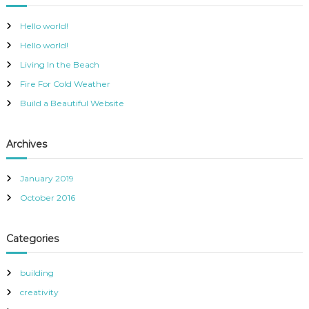
c
h
n
Hello world!
f
Hello world!
o
a
r
Living In the Beach
:
Fire For Cold Weather
v
Build a Beautiful Website
i
Archives
g
a
January 2019
October 2016
t
Categories
i
o
building
creativity