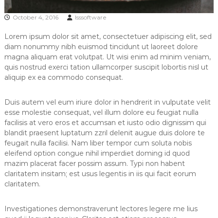
October 4, 2016
lsssoftware
Lorem ipsum dolor sit amet, consectetuer adipiscing elit, sed
diam nonummy nibh euismod tincidunt ut laoreet dolore
magna aliquam erat volutpat. Ut wisi enim ad minim veniam,
quis nostrud exerci tation ullamcorper suscipit lobortis nisl ut
aliquip ex ea commodo consequat.
Duis autem vel eum iriure dolor in hendrerit in vulputate velit
esse molestie consequat, vel illum dolore eu feugiat nulla
facilisis at vero eros et accumsan et iusto odio dignissim qui
blandit praesent luptatum zzril delenit augue duis dolore te
feugait nulla facilisi. Nam liber tempor cum soluta nobis
eleifend option congue nihil imperdiet doming id quod
mazim placerat facer possim assum. Typi non habent
claritatem insitam; est usus legentis in iis qui facit eorum
claritatem.
Investigationes demonstraverunt lectores legere me lius