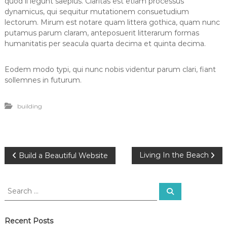
quod ii legunt saepius. Claritas est etiam processus
dynamicus, qui sequitur mutationem consuetudium
lectorum. Mirum est notare quam littera gothica, quam nunc
putamus parum claram, anteposuerit litterarum formas
humanitatis per seacula quarta decima et quinta decima.
Eodem modo typi, qui nunc nobis videntur parum clari, fiant
sollemnes in futurum.
building
P
Living In the Beach
Build a Beautiful Website
o
S
S
e
e
s
a
a
r
c
r
Recent Posts
t
h