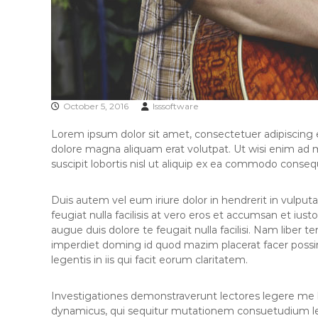
October 5, 2016
lsssoftware
Lorem ipsum dolor sit amet, consectetuer adipiscing 
dolore magna aliquam erat volutpat. Ut wisi enim ad 
suscipit lobortis nisl ut aliquip ex ea commodo conseq
Duis autem vel eum iriure dolor in hendrerit in vulputa
feugiat nulla facilisis at vero eros et accumsan et iust
augue duis dolore te feugait nulla facilisi. Nam liber 
imperdiet doming id quod mazim placerat facer possi
legentis in iis qui facit eorum claritatem.
Investigationes demonstraverunt lectores legere me li
dynamicus, qui sequitur mutationem consuetudium le