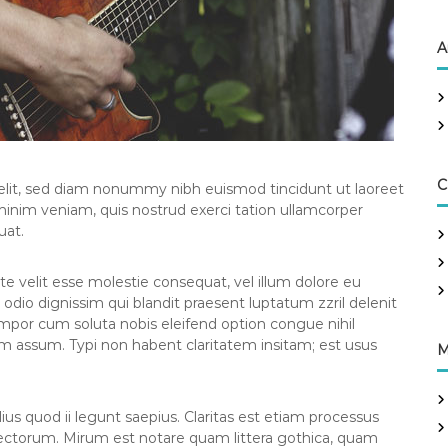
A
C
elit, sed diam nonummy nibh euismod tincidunt ut laoreet
minim veniam, quis nostrud exerci tation ullamcorper
uat.
te velit esse molestie consequat, vel illum dolore eu
o odio dignissim qui blandit praesent luptatum zzril delenit
tempor cum soluta nobis eleifend option congue nihil
m assum. Typi non habent claritatem insitam; est usus
M
us quod ii legunt saepius. Claritas est etiam processus
ctorum. Mirum est notare quam littera gothica, quam