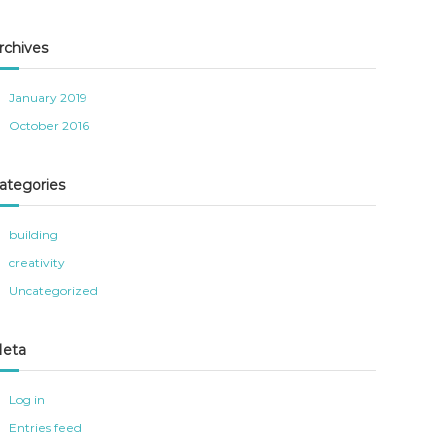
rchives
January 2019
October 2016
ategories
building
creativity
Uncategorized
eta
Log in
Entries feed