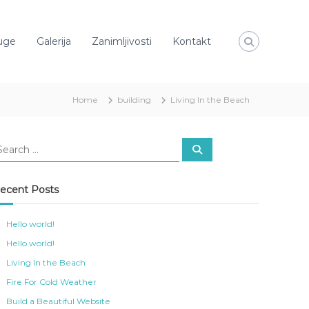
uge
Galerija
Zanimljivosti
Kontakt
Home
building
Living In the Beach
S
e
a
r
c
ecent Posts
h
Hello world!
Hello world!
Living In the Beach
Fire For Cold Weather
Build a Beautiful Website