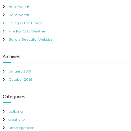
h
Hello world!
f
Hello world!
o
r
Living In the Beach
:
Fire For Cold Weather
Build a Beautiful Website
Archives
January 2019
October 2016
Categories
building
creativity
Uncategorized