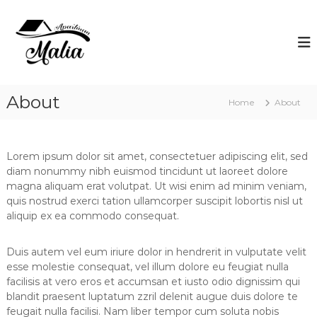
S
k
A
B
e
i
p
d
p
a
&
t
r
R
o
e
t
c
About
l
Home
About
m
o
a
a
x
n
t
n
e
Lorem ipsum dolor sit amet, consectetuer adipiscing elit, sed
M
n
diam nonummy nibh euismod tincidunt ut laoreet dolore
a
t
magna aliquam erat volutpat. Ut wisi enim ad minim veniam,
l
quis nostrud exerci tation ullamcorper suscipit lobortis nisl ut
i
aliquip ex ea commodo consequat.
a
Duis autem vel eum iriure dolor in hendrerit in vulputate velit
esse molestie consequat, vel illum dolore eu feugiat nulla
facilisis at vero eros et accumsan et iusto odio dignissim qui
blandit praesent luptatum zzril delenit augue duis dolore te
feugait nulla facilisi. Nam liber tempor cum soluta nobis