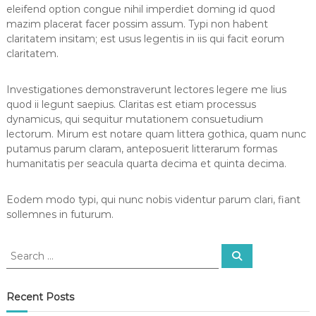
eleifend option congue nihil imperdiet doming id quod
mazim placerat facer possim assum. Typi non habent
claritatem insitam; est usus legentis in iis qui facit eorum
claritatem.
Investigationes demonstraverunt lectores legere me lius
quod ii legunt saepius. Claritas est etiam processus
dynamicus, qui sequitur mutationem consuetudium
lectorum. Mirum est notare quam littera gothica, quam nunc
putamus parum claram, anteposuerit litterarum formas
humanitatis per seacula quarta decima et quinta decima.
Eodem modo typi, qui nunc nobis videntur parum clari, fiant
sollemnes in futurum.
S
S
e
e
a
a
r
c
r
Recent Posts
h
c