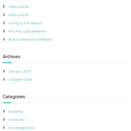
h
Hello world!
f
Hello world!
o
r
Living In the Beach
:
Fire For Cold Weather
Build a Beautiful Website
Archives
January 2019
October 2016
Categories
building
creativity
Uncategorized