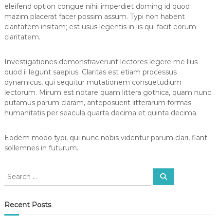
eleifend option congue nihil imperdiet doming id quod
mazim placerat facer possim assum. Typi non habent
claritatem insitam; est usus legentis in iis qui facit eorum
claritatem.
Investigationes demonstraverunt lectores legere me lius
quod ii legunt saepius. Claritas est etiam processus
dynamicus, qui sequitur mutationem consuetudium
lectorum. Mirum est notare quam littera gothica, quam nunc
putamus parum claram, anteposuerit litterarum formas
humanitatis per seacula quarta decima et quinta decima.
Eodem modo typi, qui nunc nobis videntur parum clari, fiant
sollemnes in futurum.
S
S
e
e
a
a
r
c
r
Recent Posts
h
c