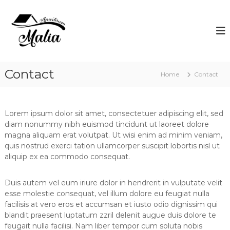
S
k
A
B
e
i
p
d
p
a
&
t
r
R
o
e
t
c
Contact
l
Home
Contact
m
o
a
a
x
n
t
n
e
Lorem ipsum dolor sit amet, consectetuer adipiscing elit, sed
M
n
diam nonummy nibh euismod tincidunt ut laoreet dolore
a
t
magna aliquam erat volutpat. Ut wisi enim ad minim veniam,
l
quis nostrud exerci tation ullamcorper suscipit lobortis nisl ut
i
aliquip ex ea commodo consequat.
a
Duis autem vel eum iriure dolor in hendrerit in vulputate velit
esse molestie consequat, vel illum dolore eu feugiat nulla
facilisis at vero eros et accumsan et iusto odio dignissim qui
blandit praesent luptatum zzril delenit augue duis dolore te
feugait nulla facilisi. Nam liber tempor cum soluta nobis